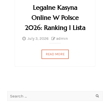
Legalne Kasyna
Online W Polsce
2026: Ranking I Lista
July 3, 2026
admin
READ MORE
Search
for: